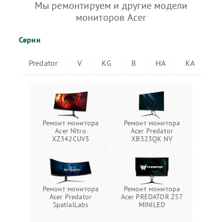
Мы ремонтируем и другие модели
мониторов Acer
Серии
Predator
V
KG
B
HA
KA
V
Ремонт монитора
Ремонт монитора
Acer Nitro
Acer Predator
XZ342CUV3
XB323QK NV
Ремонт монитора
Ремонт монитора
Acer Predator
Acer PREDATOR Z57
SpatialLabs
MINILED