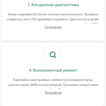
3. Аппаратная диагностика
Поломка системы защиты
1000 ₽
Подробнее →
от замыкания
Замер напряжений блока питания мультиметром. Проверка
инвертора или LED-драйвера подсветки. Диагностика цепей
питания скалера и тестирование сигналов на шлейфе LVDS
Подробнее
4. Компонентный ремонт
Перепайка неисправных элементов (конденсаторов,
транзисторов, ШИМ-контроллеров). Прошивка микросхемы
памяти при программных сбоях. При поломке подсветки —
Подробнее
разборка матрицы и замена выгоревших светодиодов.