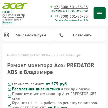
+7 (800) 301-55-83
Ежедневно, с 10:00 до 20:00
FIX-ACER
Ремонт устройств Acer
+7 (800) 301-55-83
Специализированный
Звонок бесплатный по РФ
cервисный центр г.
Владимир
Мы ремонтируем
Позвонить
имире
Ремонт монитора Acer PREDATOR XB3 в Владимире
Ремонт монитора Acer PREDATOR
XB3 в Владимире
от 575 руб.
Стоимость ремонта
Бесплатная диагностика
даже при отказе
Привезем и увезем монитор Acer PREDATOR XB3
сами
Гарантия на наши работы по ремонту мониторов
до 3-х лет
Acer PREDATOR XB3