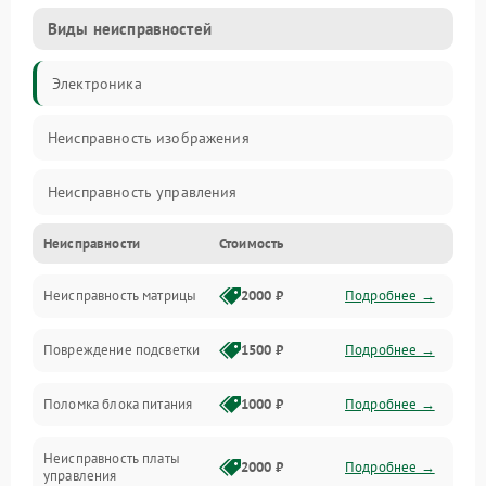
Виды неисправностей
Электроника
Неисправность изображения
Неисправность управления
Неисправности
Стоимость
Неисправность интерфейсов
Неисправность матрицы
2000 ₽
Подробнее →
Прочие неисправности
Повреждение подсветки
1500 ₽
Подробнее →
Неисправность звука
Поломка блока питания
1000 ₽
Подробнее →
Механические повреждения
Неисправность платы
2000 ₽
Подробнее →
управления