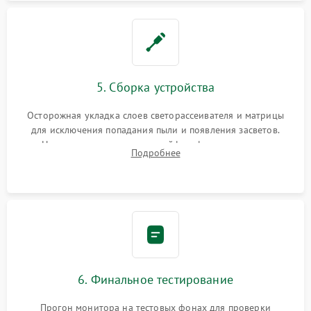
5. Сборка устройства
Осторожная укладка слоев светорассеивателя и матрицы
для исключения попадания пыли и появления засветов.
Надежное подключение шлейфов, фиксация плат и
Подробнее
аккуратное защелкивание пластикового корпуса монитора.
6. Финальное тестирование
Прогон монитора на тестовых фонах для проверки