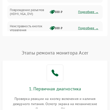
Повреждение разъемов
500 ₽
Подробнее →
(HDMI, VGA, DVI)
Неисправность кнопок
500 ₽
Подробнее →
управления
Поломка инвертора
1500 ₽
Подробнее →
Этапы ремонта монитора Acer
Повреждение кабеля
500 ₽
Подробнее →
питания
Неисправность системы
1000 ₽
Подробнее →
защиты от перегрузок
Поломка системы
1. Первичная диагностика
автоматического
1000 ₽
Подробнее →
отключения
Проверка реакции на кнопку включения и наличия
дежурного питания. Осмотр экрана на механические
Неисправность системы
повреждения. Подключение к ПК для оценки вывода