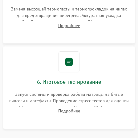
Замена высохшей термопасты и термопрокладок на чипах
для предотвращения перегрева. Аккуратная укладка
кабелей, подключение хрупких шлейфов матрицы и
Подробнее
надежная фиксация всех элементов внутри корпуса
моноблока.
6. Итоговое тестирование
Запуск системы и проверка работы матрицы на битые
пиксели и артефакты. Проведение стресс-тестов для оценки
эффективности охлаждения. Проверка Wi-Fi, камеры,
Подробнее
микрофона и всех портов перед выдачей устройства.