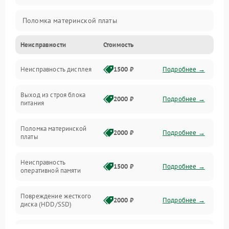
Поломка материнской платы
Неисправности
Стоимость
Неисправность системы охлаждения
Неисправность дисплея
1500 ₽
Подробнее →
Неисправность BIOS
Выход из строя блока
Повреждение корпуса
2000 ₽
Подробнее →
питания
Поломка аудиосистемы (динамики, разъёмы)
Поломка материнской
2000 ₽
Подробнее →
платы
Неисправность Wi-Fi модуля
Неисправность
1500 ₽
Подробнее →
оперативной памяти
Повреждение разъёмов (USB, HDMI и др.)
Повреждение жесткого
Поломка видеокарты
2000 ₽
Подробнее →
диска (HDD/SSD)
Неисправность процессора