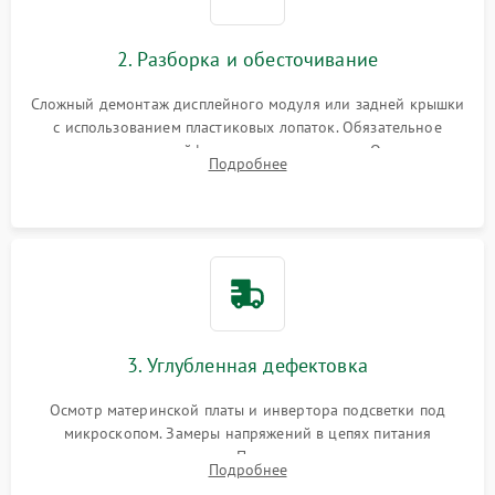
1000 ₽
Подробнее →
управления
Повреждение внутренних проводов
2. Разборка и обесточивание
Поломка батареи (если
2000 ₽
Подробнее →
есть)
Сложный демонтаж дисплейного модуля или задней крышки
Механические повреждения
с использованием пластиковых лопаток. Обязательное
Неисправность тачпада
отключение шлейфов матрицы и питания. Очистка
1500 ₽
Подробнее →
(если есть)
Подробнее
массивной системы охлаждения от скопившейся пыли.
Поломка веб-камеры
1000 ₽
Подробнее →
Неисправность
1000 ₽
Подробнее →
микрофона
Повреждение внутренних
1000 ₽
Подробнее →
3. Углубленная дефектовка
проводов
Осмотр материнской платы и инвертора подсветки под
Неисправность BIOS
1500 ₽
Подробнее →
микроскопом. Замеры напряжений в цепях питания
процессора и видеокарты. Проверка состояния жесткого
Подробнее
диска и оперативной памяти с помощью POST-карт и