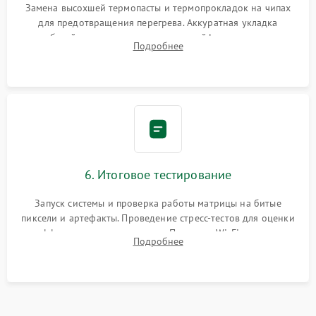
Замена высохшей термопасты и термопрокладок на чипах
для предотвращения перегрева. Аккуратная укладка
кабелей, подключение хрупких шлейфов матрицы и
Подробнее
надежная фиксация всех элементов внутри корпуса
моноблока.
6. Итоговое тестирование
Запуск системы и проверка работы матрицы на битые
пиксели и артефакты. Проведение стресс-тестов для оценки
эффективности охлаждения. Проверка Wi-Fi, камеры,
Подробнее
микрофона и всех портов перед выдачей устройства.