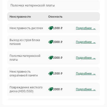
Поломка материнской платы
Неисправности
Стоимость
Неисправность системы охлаждения
Неисправность дисплея
1500 ₽
Подробнее →
Неисправность BIOS
Выход из строя блока
Повреждение корпуса
2000 ₽
Подробнее →
питания
Поломка аудиосистемы (динамики, разъёмы)
Поломка материнской
2000 ₽
Подробнее →
платы
Неисправность Wi-Fi модуля
Неисправность
1500 ₽
Подробнее →
оперативной памяти
Повреждение разъёмов (USB, HDMI и др.)
Повреждение жесткого
Поломка видеокарты
2000 ₽
Подробнее →
диска (HDD/SSD)
Неисправность процессора
Неисправность
2500 ₽
Подробнее →
процессора