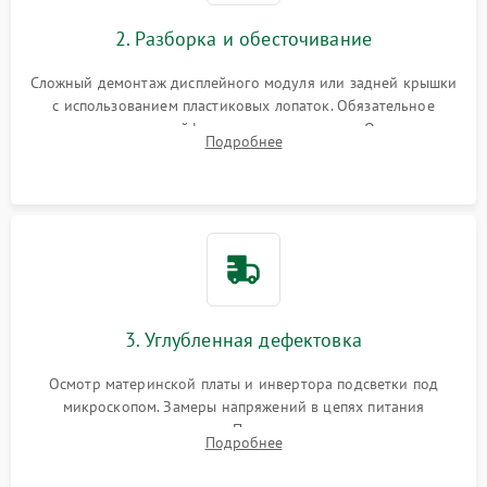
Повреждение внутренних проводов
2. Разборка и обесточивание
Поломка батареи (если
2000 ₽
Подробнее →
есть)
Сложный демонтаж дисплейного модуля или задней крышки
Механические повреждения
с использованием пластиковых лопаток. Обязательное
Неисправность тачпада
отключение шлейфов матрицы и питания. Очистка
1500 ₽
Подробнее →
(если есть)
Подробнее
массивной системы охлаждения от скопившейся пыли.
Поломка веб-камеры
1000 ₽
Подробнее →
Неисправность
1000 ₽
Подробнее →
микрофона
Повреждение внутренних
1000 ₽
Подробнее →
3. Углубленная дефектовка
проводов
Осмотр материнской платы и инвертора подсветки под
Неисправность BIOS
1500 ₽
Подробнее →
микроскопом. Замеры напряжений в цепях питания
процессора и видеокарты. Проверка состояния жесткого
Подробнее
диска и оперативной памяти с помощью POST-карт и
мультиметра.