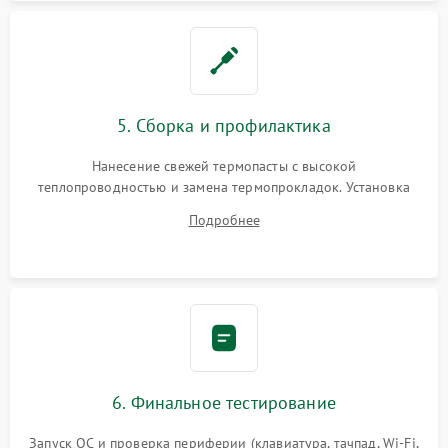
5. Сборка и профилактика
Нанесение свежей термопасты с высокой
теплопроводностью и замена термопрокладок. Установка
системы охлаждения, подключение всех внутренних
Подробнее
шлейфов, модулей памяти и накопителей. Предварительная
сборка корпуса.
6. Финальное тестирование
Запуск ОС и проверка периферии (клавиатура, тачпад, Wi-Fi,