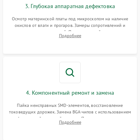
3. Глубокая аппаратная дефектовка
Осмотр материнской платы под микроскопом на наличие
окислов от влаги и прогаров. Замеры сопротивлений и
дежурных напряжений. Проверка цепей питания,
Подробнее
мультиконтроллера, процессора и видеочипа.
4. Компонентный ремонт и замена
Пайка неисправных SMD-элементов, восстановление
токоведущих дорожек. Замена BGA-чипов с использованием
инфракрасной паяльной станции. Прошивка микросхемы
Подробнее
BIOS или замена поврежденных портов USB