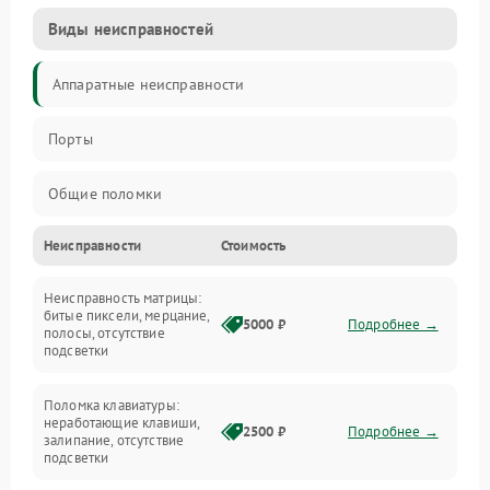
Виды неисправностей
Аппаратные неисправности
Порты
Общие поломки
Неисправности
Стоимость
Устройства
Неисправность матрицы:
Программные ошибки
битые пиксели, мерцание,
5000 ₽
Подробнее →
полосы, отсутствие
подсветки
Электрические и системные сбои
Поломка клавиатуры:
Интерфейсные проблемы
неработающие клавиши,
2500 ₽
Подробнее →
залипание, отсутствие
подсветки
Батарея