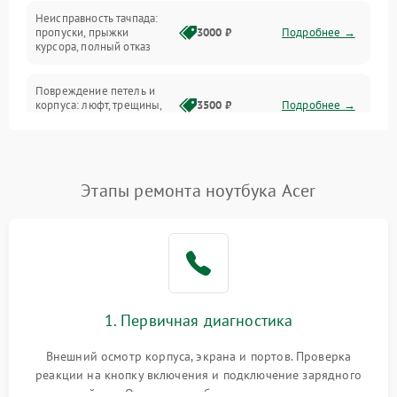
Неисправность тачпада:
Сеть и интернет
пропуски, прыжки
3000 ₽
Подробнее →
курсора, полный отказ
Система охлаждения
Повреждение петель и
корпуса: люфт, трещины,
3500 ₽
Подробнее →
деформация
Проблемы аккумулятора:
быстрая разрядка,
2500 ₽
Подробнее →
Этапы ремонта ноутбука Acer
невозможность зарядки,
вздутие
Неисправность зарядного
устройства или разъёма
2000 ₽
Подробнее →
питания
1. Первичная диагностика
Перегрев из‑за пыли,
износа термопасты или
2500 ₽
Подробнее →
неисправности кулера
Внешний осмотр корпуса, экрана и портов. Проверка
реакции на кнопку включения и подключение зарядного
устройства. Оценка потребления тока с помощью
Выход из строя SSD или