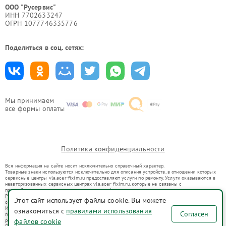
ООО "Русервис"
ИНН 7702633247
ОГРН 1077746335776
Поделиться в соц. сетях:
Мы принимаем
все формы оплаты
Политика конфиденциальности
Вся информация на сайте носит исключительно справочный характер.
Товарные знаки используются исключительно для описания устройств, в отношении которых
сервисные центры vla.acer-fixim.ru предоставляют услуги по ремонту. Услуги оказываются в
неавторизованных сервисных центрах vla.acer-fixim.ru, которые не связаны с
правообладателями товарных знаков или их официальными представителями.
Ремонт осуществляется для устройств, уже введенных в гражданский оборот в соответствии
Этот сайт использует файлы cookie. Вы можете
со статьей 1487 ГК РФ.
Использование товарных знаков не преследует цели индивидуализации услуг или введения
ознакомиться с
правилами использования
Согласен
потребителей в заблуждение, а служит для информирования о предоставляемых услугах по
файлов cookie
ремонту техники указанных брендов.