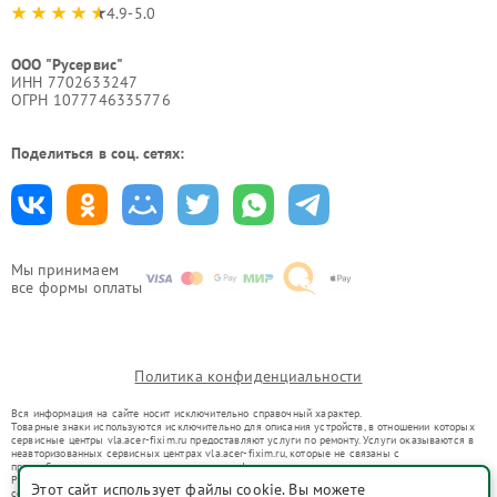
4.9-5.0
ООО "Русервис"
ИНН 7702633247
ОГРН 1077746335776
Поделиться в соц. сетях:
Мы принимаем
все формы оплаты
Политика конфиденциальности
Вся информация на сайте носит исключительно справочный характер.
Товарные знаки используются исключительно для описания устройств, в отношении которых
сервисные центры vla.acer-fixim.ru предоставляют услуги по ремонту. Услуги оказываются в
неавторизованных сервисных центрах vla.acer-fixim.ru, которые не связаны с
правообладателями товарных знаков или их официальными представителями.
Ремонт осуществляется для устройств, уже введенных в гражданский оборот в соответствии
Этот сайт использует файлы cookie. Вы можете
со статьей 1487 ГК РФ.