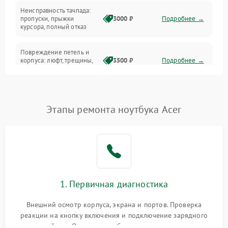
Неисправность тачпада:
Сеть и интернет
пропуски, прыжки
3000 ₽
Подробнее →
курсора, полный отказ
Система охлаждения
Повреждение петель и
корпуса: люфт, трещины,
3500 ₽
Подробнее →
деформация
Проблемы аккумулятора:
быстрая разрядка,
2500 ₽
Подробнее →
Этапы ремонта ноутбука Acer
невозможность зарядки,
вздутие
Неисправность зарядного
устройства или разъёма
2000 ₽
Подробнее →
питания
1. Первичная диагностика
Перегрев из‑за пыли,
износа термопасты или
2500 ₽
Подробнее →
неисправности кулера
Внешний осмотр корпуса, экрана и портов. Проверка
реакции на кнопку включения и подключение зарядного
устройства. Оценка потребления тока с помощью
Выход из строя SSD или