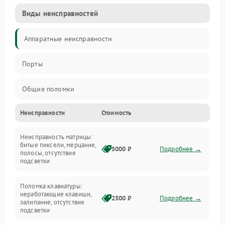
Виды неисправностей
Аппаратные неисправности
Порты
Общие поломки
Неисправности
Стоимость
Устройства
Неисправность матрицы:
Программные ошибки
битые пиксели, мерцание,
5000 ₽
Подробнее →
полосы, отсутствие
подсветки
Электрические и системные сбои
Поломка клавиатуры:
Интерфейсные проблемы
неработающие клавиши,
2500 ₽
Подробнее →
залипание, отсутствие
подсветки
Батарея