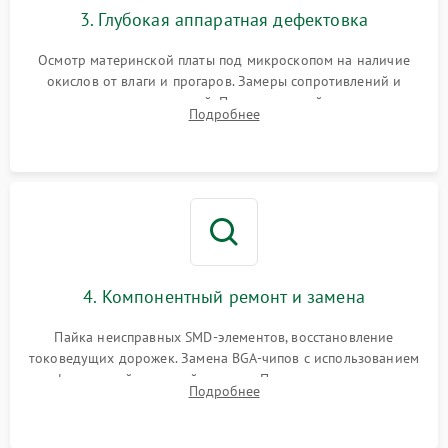
3. Глубокая аппаратная дефектовка
Осмотр материнской платы под микроскопом на наличие
окислов от влаги и прогаров. Замеры сопротивлений и
дежурных напряжений. Проверка цепей питания,
Подробнее
мультиконтроллера, процессора и видеочипа.
4. Компонентный ремонт и замена
Пайка неисправных SMD-элементов, восстановление
токоведущих дорожек. Замена BGA-чипов с использованием
инфракрасной паяльной станции. Прошивка микросхемы
Подробнее
BIOS или замена поврежденных портов USB