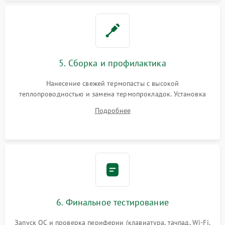
5. Сборка и профилактика
Нанесение свежей термопасты с высокой
теплопроводностью и замена термопрокладок. Установка
системы охлаждения, подключение всех внутренних
Подробнее
шлейфов, модулей памяти и накопителей. Предварительная
сборка корпуса.
6. Финальное тестирование
Запуск ОС и проверка периферии (клавиатура, тачпад, Wi-Fi,