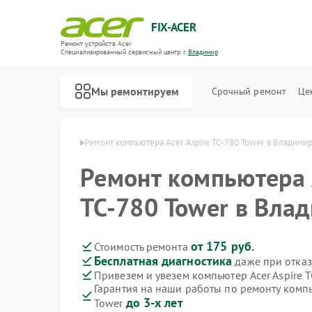
FIX-ACER
Ремонт устройств Acer
Специализированный cервисный центр г.
Владимир
Мы ремонтируем
Срочный ремонт
Це
в Acer в Владимире
Ремонт компьютера Acer Aspire TC‑780 Tower в Владими
Ремонт компьютера 
TC‑780 Tower в Вла
от 175 руб.
Стоимость ремонта
Бесплатная диагностика
даже при отказ
Привезем и увезем компьютер Acer Aspire 
Гарантия на наши работы по ремонту компь
до 3-х лет
Tower
Ремонт электросамокатов Acer