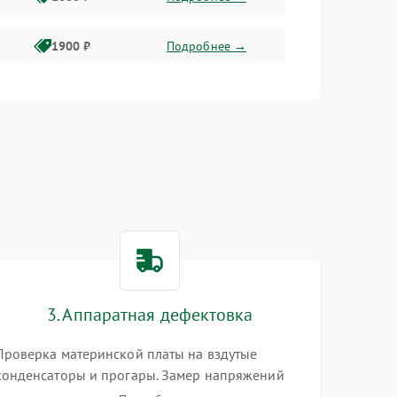
1900 ₽
Подробнее →
1800 ₽
Подробнее →
1400 ₽
Подробнее →
1700 ₽
Подробнее →
1500 ₽
Подробнее →
3. Аппаратная дефектовка
1300 ₽
Подробнее →
Проверка материнской платы на вздутые
конденсаторы и прогары. Замер напряжений
мультиметром. Тестирование оперативной