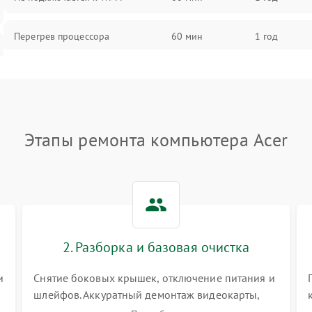
Перегрев процессора
60 мин
1 год
Проблемы с видеокартой
60 мин
1 год
Проблемы с подключением
60 мин
1 год
внешних устройств
Этапы ремонта компьютера Acer
Не работает система охлаждения
60 мин
1 год
Ошибки в работе оперативной
60 мин
1 год
памяти
2. Разборка и базовая очистка
Не распознается USB-порт
60 мин
1 год
и
Снятие боковых крышек, отключение питания и
шлейфов. Аккуратный демонтаж видеокарты,
оперативной памяти и кулеров. Тщательная