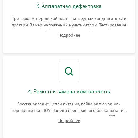
3. Аппаратная дефектовка
Проверка материнской платы на вздутые конденсаторы и
прогары. Замер напряжений мультиметром. Тестирование
оперативной памяти и накопителей с помощью
Подробнее
диагностического ПО для выявления сбойных секторов и
ошибок.
4. Ремонт и замена компонентов
Восстановление цепей питания, пайка разъемов или
перепрошивка BIOS. Замена неисправного блока питания,
видеокарты, процессора или установка нового SSD для
Подробнее
восстановления и повышения скорости работы системы.