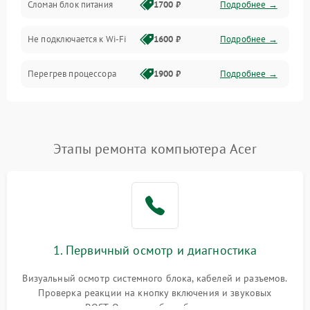
Сломан блок питания
1700 ₽
Подробнее →
Программное обеспечение
Не подключается к Wi-Fi
1600 ₽
Подробнее →
Аудио
Перегрев процессора
1900 ₽
Подробнее →
Проблемы с видеокартой
1800 ₽
Подробнее →
Проблемы с
Этапы ремонта компьютера Acer
подключением внешних
1400 ₽
Подробнее →
устройств
Не работает система
1700 ₽
Подробнее →
охлаждения
Ошибки в работе
1. Первичный осмотр и диагностика
1500 ₽
Подробнее →
оперативной памяти
Визуальный осмотр системного блока, кабелей и разъемов.
Не распознается USB-порт
1300 ₽
Подробнее →
Проверка реакции на кнопку включения и звуковых
сигналов POST. Оценка работы блока питания для