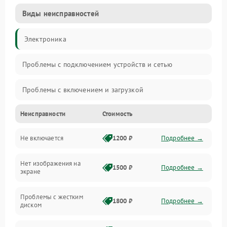
Виды неисправностей
Электроника
Проблемы с подключением устройств и сетью
Проблемы с включением и загрузкой
Неисправности
Стоимость
Проблемы с изображением и монитором
Не включается
1200 ₽
Подробнее →
Проблемы с производительностью и стабильностью
Нет изображения на
Прочие специфичные проблемы
1500 ₽
Подробнее →
экране
Проблемы с хранением данных
Проблемы с жестким
1800 ₽
Подробнее →
диском
Механические повреждения