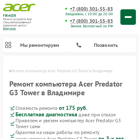
+7 (800) 301-55-83
Ежедневно, с 10:00 до 20:00
FIX-ACER
Ремонт устройств Acer
+7 (800) 301-55-83
Специализированный
Звонок бесплатный по РФ
cервисный центр г.
Владимир
Мы ремонтируем
Позвонить
имире
Ремонт компьютера Acer Predator G3 Tower в Владимире
Ремонт компьютера Acer Predator
G3 Tower в Владимире
от 175 руб.
Стоимость ремонта
Бесплатная диагностика
даже при отказе
Привезем и увезем компьютер Acer Predator G3
Tower сами
Гарантия на наши работы по ремонту
до 3-х лет
компьютеров Acer Predator G3 Tower