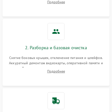
Подробнее
локализации базовых неисправностей без полного разбора.
2. Разборка и базовая очистка
Снятие боковых крышек, отключение питания и шлейфов.
Аккуратный демонтаж видеокарты, оперативной памяти и
кулеров. Тщательная очистка корпуса и радиаторов от пыли
Подробнее
с помощью сжатого воздуха для предотвращения
замыканий.