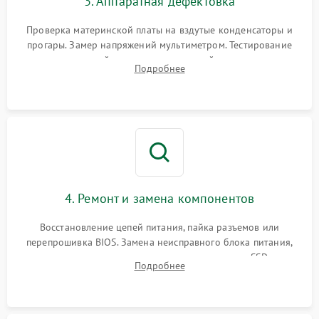
3. Аппаратная дефектовка
Проверка материнской платы на вздутые конденсаторы и
прогары. Замер напряжений мультиметром. Тестирование
оперативной памяти и накопителей с помощью
Подробнее
диагностического ПО для выявления сбойных секторов и
ошибок.
4. Ремонт и замена компонентов
Восстановление цепей питания, пайка разъемов или
перепрошивка BIOS. Замена неисправного блока питания,
видеокарты, процессора или установка нового SSD для
Подробнее
восстановления и повышения скорости работы системы.