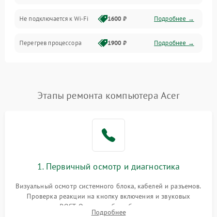
Программное обеспечение
Не подключается к Wi-Fi
1600 ₽
Подробнее →
Аудио
Перегрев процессора
1900 ₽
Подробнее →
Проблемы с видеокартой
1800 ₽
Подробнее →
Проблемы с
Этапы ремонта компьютера Acer
подключением внешних
1400 ₽
Подробнее →
устройств
Не работает система
1700 ₽
Подробнее →
охлаждения
Ошибки в работе
1. Первичный осмотр и диагностика
1500 ₽
Подробнее →
оперативной памяти
Визуальный осмотр системного блока, кабелей и разъемов.
Не распознается USB-порт
1300 ₽
Подробнее →
Проверка реакции на кнопку включения и звуковых
сигналов POST. Оценка работы блока питания для
Подробнее
локализации базовых неисправностей без полного разбора.