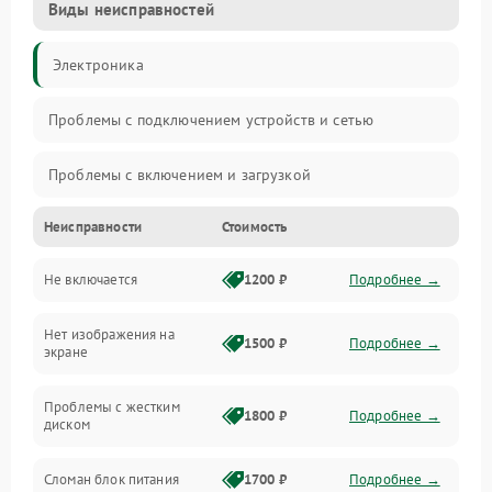
Виды неисправностей
Электроника
Проблемы с подключением устройств и сетью
Проблемы с включением и загрузкой
Неисправности
Стоимость
Проблемы с изображением и монитором
Не включается
1200 ₽
Подробнее →
Проблемы с производительностью и стабильностью
Нет изображения на
Прочие специфичные проблемы
1500 ₽
Подробнее →
экране
Проблемы с хранением данных
Проблемы с жестким
1800 ₽
Подробнее →
диском
Механические повреждения
Сломан блок питания
1700 ₽
Подробнее →