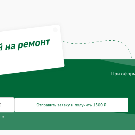
й на ремонт
При оформл
Отправить заявку и получить 1500 ₽
сти