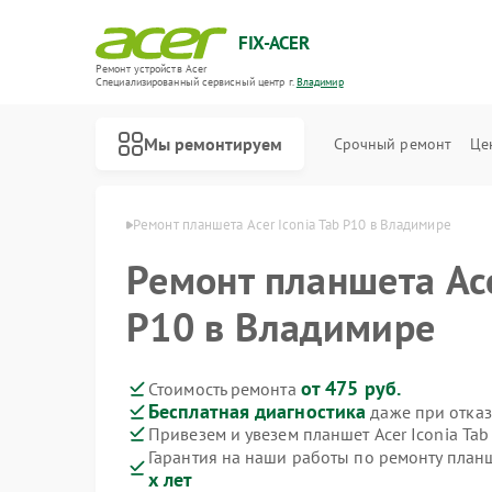
FIX-ACER
Ремонт устройств Acer
Специализированный cервисный центр г.
Владимир
Мы ремонтируем
Срочный ремонт
Це
в Acer в Владимире
Ремонт планшета Acer Iconia Tab P10 в Владимире
Ремонт планшета Ace
P10 в Владимире
от 475 руб.
Стоимость ремонта
Бесплатная диагностика
даже при отказ
Привезем и увезем планшет Acer Iconia Tab
Гарантия на наши работы по ремонту планш
х лет
Ремонт электросамокатов Acer