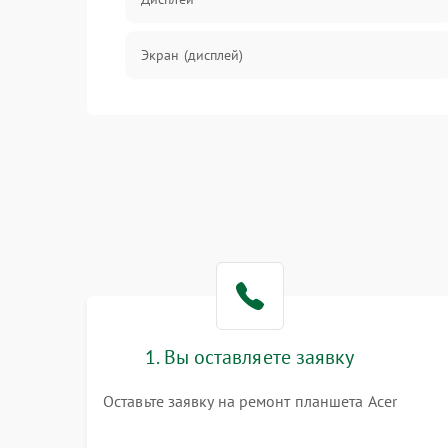
Экран (дисплей)
Связь
Разговор (микрофон, динамик)
Перегрев и нестабильная работа
Влага и механические повреждения
Сеть и интернет
1. Вы оставляете заявку
Зарядка и разъёмы
Оставьте заявку на ремонт планшета Acer
Программные сбои