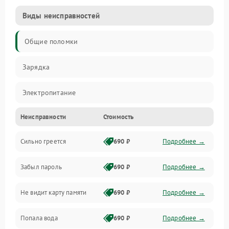
Виды неисправностей
Общие поломки
Зарядка
Электропитание
Неисправности
Стоимость
Экран и изображение
Сильно греется
690 ₽
Подробнее →
Дисплей
Забыл пароль
690 ₽
Подробнее →
Экран (дисплей)
Не видит карту памяти
690 ₽
Подробнее →
Связь
Попала вода
690 ₽
Подробнее →
Разговор (микрофон, динамик)