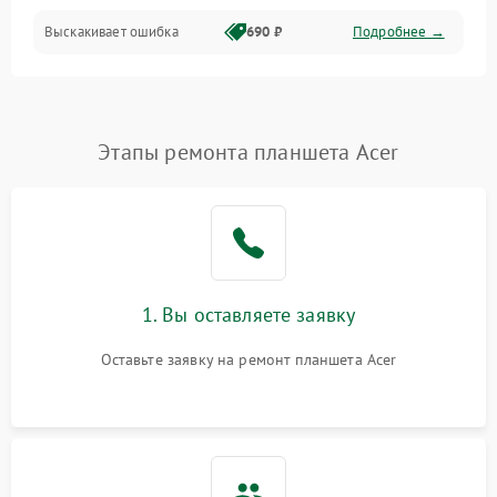
Выскакивает ошибка
690 ₽
Подробнее →
Перегрев и нестабильная работа
Влага и механические повреждения
Сеть и интернет
Этапы ремонта планшета Acer
Зарядка и разъёмы
Программные сбои
1. Вы оставляете заявку
Память и данные
Оставьте заявку на ремонт планшета Acer
Режим работы
Связь и беспроводные модули
Камера