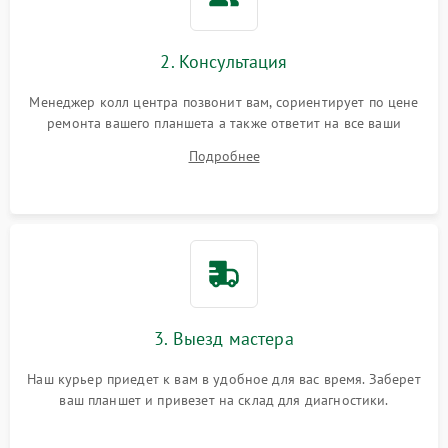
Сенсорное управление
2. Консультация
Проблемы с механикой
Менеджер колл центра позвонит вам, сориентирует по цене
ремонта вашего планшета а также ответит на все ваши
Питание и аккумулятор
вопросы.
Подробнее
Кнопки и органы управления
Звук и аудио
Камеры
ПО
3. Выезд мастера
Наш курьер приедет к вам в удобное для вас время. Заберет
ваш планшет и привезет на склад для диагностики.