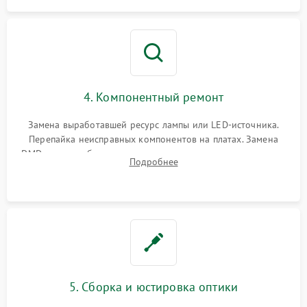
4. Компонентный ремонт
Замена выработавшей ресурс лампы или LED-источника.
Перепайка неисправных компонентов на платах. Замена
DMD-чипа при битых пикселях, установка нового цветового
Подробнее
колеса или восстановление сгоревших поляризационных
пленок.
5. Сборка и юстировка оптики