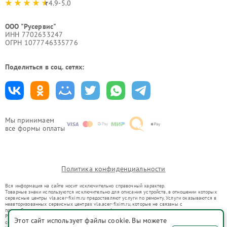
4.9-5.0
ООО "Русервис"
ИНН 7702633247
ОГРН 1077746335776
Поделиться в соц. сетях:
Мы принимаем
все формы оплаты
Политика конфиденциальности
Вся информация на сайте носит исключительно справочный характер.
Товарные знаки используются исключительно для описания устройств, в отношении которых
сервисные центры vla.acer-fixim.ru предоставляют услуги по ремонту. Услуги оказываются в
неавторизованных сервисных центрах vla.acer-fixim.ru, которые не связаны с
правообладателями товарных знаков или их официальными представителями.
Ремонт осуществляется для устройств, уже введенных в гражданский оборот в соответствии
Этот сайт использует файлы cookie. Вы можете
со статьей 1487 ГК РФ.