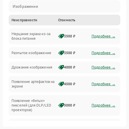
Изображение
Неисправности
Стоимость
Лампа подсветки
Мерцание экрана из-за
Неисправность управления и интерфейсов
3500 ₽
Подробнее →
блока питания
Прочие неисправности
Размытое изображение
3500 ₽
Подробнее →
Режим работы
Дрожание изображения
4000 ₽
Подробнее →
Неисправность звука
Появление артефактов на
4500 ₽
Подробнее →
экране
Появление «битых»
пикселей (для DLP/LED
5000 ₽
Подробнее →
проекторов)
Залипание изображения
4500 ₽
Подробнее →
(image retention)