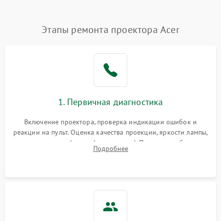
Нестабильная яркость или
Этапы ремонта проектора Acer
4000 ₽
Подробнее →
контраст
Неравномерная подсветка
4500 ₽
Подробнее →
экрана
Не работает
автоматическая коррекция
3000 ₽
Подробнее →
1. Первичная диагностика
трапеции (Keystone)
Включение проектора, проверка индикации ошибок и
Проблемы с
реакции на пульт. Оценка качества проекции, яркости лампы,
масштабированием
3500 ₽
Подробнее →
наличия артефактов (точки, пятна). Проверка работы
изображения
Подробнее
системы охлаждения по уровню шума вентиляторов.