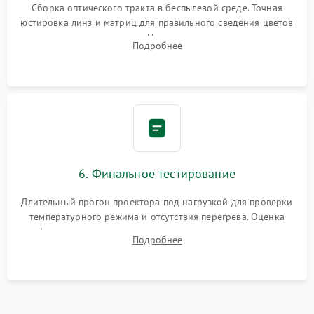
Сборка оптического тракта в беспылевой среде. Точная
юстировка линз и матриц для правильного сведения цветов
и устранения размытия. Надежное подключение всех
Подробнее
шлейфов, установка датчиков и закрытие корпуса
устройства.
6. Финальное тестирование
Длительный прогон проектора под нагрузкой для проверки
температурного режима и отсутствия перегрева. Оценка
фокуса, контрастности и цветопередачи на тестовых
Подробнее
таблицах. Проверка работы всех видеовходов и кнопок
управления.