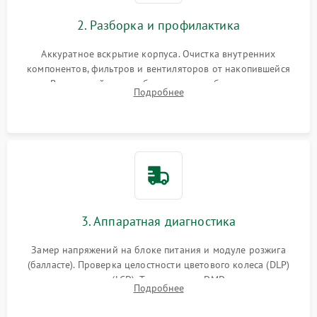
2. Разборка и профилактика
Аккуратное вскрытие корпуса. Очистка внутренних
компонентов, фильтров и вентиляторов от накопившейся
пыли. Визуальный осмотр блока питания, балласта лампы и
Подробнее
материнской платы на наличие прогаров или вздутых
элементов.
3. Аппаратная диагностика
Замер напряжений на блоке питания и модуле розжига
(балласте). Проверка целостности цветового колеса (DLP)
или поляризаторов (LCD). Тестирование DMD-чипа, датчиков
Подробнее
температуры и оптопар с помощью мультиметра и
осциллографа.