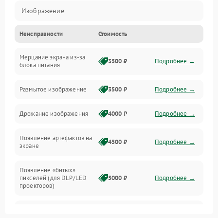
Изображение
Неисправности
Стоимость
Лампа подсветки
Мерцание экрана из-за
Неисправность управления и интерфейсов
3500 ₽
Подробнее →
блока питания
Прочие неисправности
Размытое изображение
3500 ₽
Подробнее →
Режим работы
Дрожание изображения
4000 ₽
Подробнее →
Неисправность звука
Появление артефактов на
4500 ₽
Подробнее →
экране
Появление «битых»
пикселей (для DLP/LED
5000 ₽
Подробнее →
проекторов)
Залипание изображения
4500 ₽
Подробнее →
(image retention)