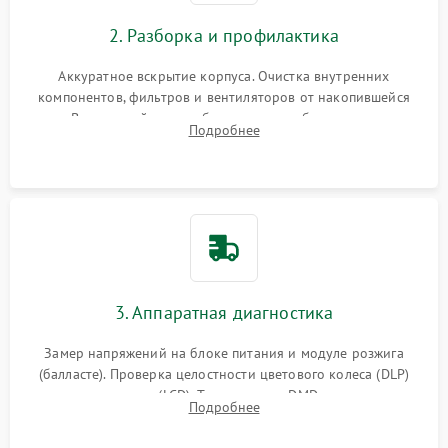
2. Разборка и профилактика
Аккуратное вскрытие корпуса. Очистка внутренних
компонентов, фильтров и вентиляторов от накопившейся
пыли. Визуальный осмотр блока питания, балласта лампы и
Подробнее
материнской платы на наличие прогаров или вздутых
элементов.
3. Аппаратная диагностика
Замер напряжений на блоке питания и модуле розжига
(балласте). Проверка целостности цветового колеса (DLP)
или поляризаторов (LCD). Тестирование DMD-чипа, датчиков
Подробнее
температуры и оптопар с помощью мультиметра и
осциллографа.