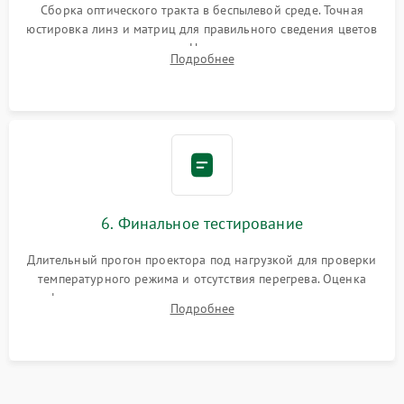
Сборка оптического тракта в беспылевой среде. Точная
юстировка линз и матриц для правильного сведения цветов
и устранения размытия. Надежное подключение всех
Подробнее
шлейфов, установка датчиков и закрытие корпуса
устройства.
6. Финальное тестирование
Длительный прогон проектора под нагрузкой для проверки
температурного режима и отсутствия перегрева. Оценка
фокуса, контрастности и цветопередачи на тестовых
Подробнее
таблицах. Проверка работы всех видеовходов и кнопок
управления.