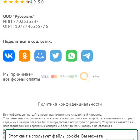
4.9-5.0
ООО "Русервис"
ИНН 7702633247
ОГРН 1077746335776
Поделиться в соц. сетях:
Мы принимаем
все формы оплаты
Политика конфиденциальности
Вся информация на сайте носит исключительно справочный характер.
Товарные знаки используются исключительно для описания устройств, в отношении которых
сервисные центры vla.acer-fixim.ru предоставляют услуги по ремонту. Услуги оказываются в
неавторизованных сервисных центрах vla.acer-fixim.ru, которые не связаны с
правообладателями товарных знаков или их официальными представителями.
Ремонт осуществляется для устройств, уже введенных в гражданский оборот в соответствии
Этот сайт использует файлы cookie. Вы можете
со статьей 1487 ГК РФ.