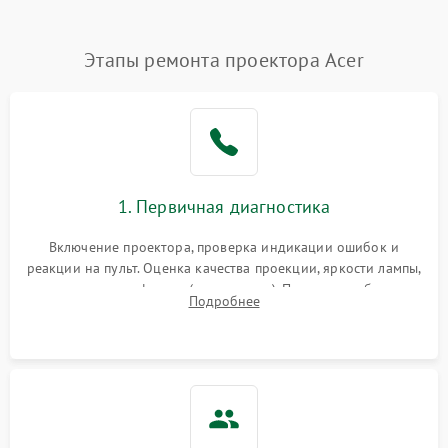
Нестабильная яркость или
Этапы ремонта проектора Acer
4000 ₽
Подробнее →
контраст
Неравномерная подсветка
4500 ₽
Подробнее →
экрана
Не работает
автоматическая коррекция
3000 ₽
Подробнее →
1. Первичная диагностика
трапеции (Keystone)
Включение проектора, проверка индикации ошибок и
Проблемы с
реакции на пульт. Оценка качества проекции, яркости лампы,
масштабированием
3500 ₽
Подробнее →
наличия артефактов (точки, пятна). Проверка работы
изображения
Подробнее
системы охлаждения по уровню шума вентиляторов.