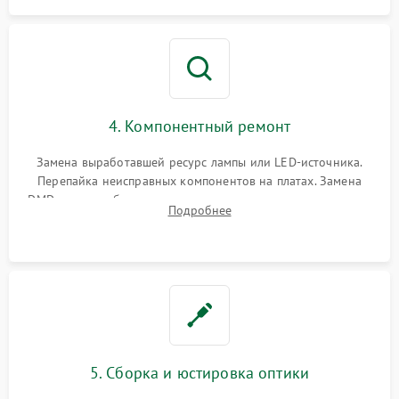
4. Компонентный ремонт
Замена выработавшей ресурс лампы или LED-источника.
Перепайка неисправных компонентов на платах. Замена
DMD-чипа при битых пикселях, установка нового цветового
Подробнее
колеса или восстановление сгоревших поляризационных
пленок.
5. Сборка и юстировка оптики