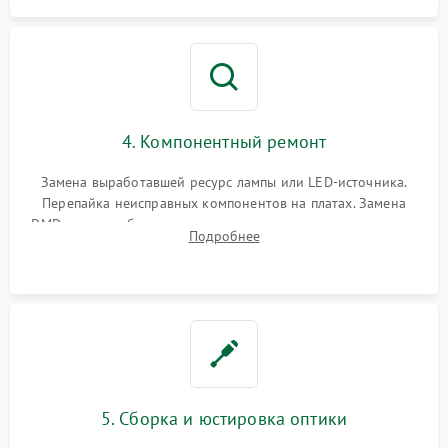
4. Компонентный ремонт
Замена выработавшей ресурс лампы или LED-источника.
Перепайка неисправных компонентов на платах. Замена
DMD-чипа при битых пикселях, установка нового цветового
Подробнее
колеса или восстановление сгоревших поляризационных
пленок.
5. Сборка и юстировка оптики