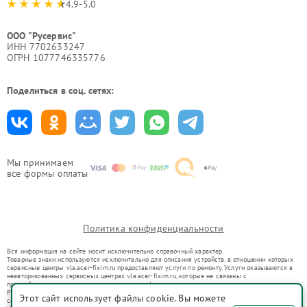
4.9-5.0
ООО "Русервис"
ИНН 7702633247
ОГРН 1077746335776
Поделиться в соц. сетях:
Мы принимаем
все формы оплаты
Политика конфиденциальности
Вся информация на сайте носит исключительно справочный характер.
Товарные знаки используются исключительно для описания устройств, в отношении которых
сервисные центры vla.acer-fixim.ru предоставляют услуги по ремонту. Услуги оказываются в
неавторизованных сервисных центрах vla.acer-fixim.ru, которые не связаны с
правообладателями товарных знаков или их официальными представителями.
Ремонт осуществляется для устройств, уже введенных в гражданский оборот в соответствии
Этот сайт использует файлы cookie. Вы можете
со статьей 1487 ГК РФ.