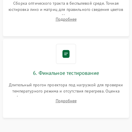
Сборка оптического тракта в беспылевой среде. Точная
юстировка линз и матриц для правильного сведения цветов
и устранения размытия. Надежное подключение всех
Подробнее
шлейфов, установка датчиков и закрытие корпуса
устройства.
6. Финальное тестирование
Длительный прогон проектора под нагрузкой для проверки
температурного режима и отсутствия перегрева. Оценка
фокуса, контрастности и цветопередачи на тестовых
Подробнее
таблицах. Проверка работы всех видеовходов и кнопок
управления.