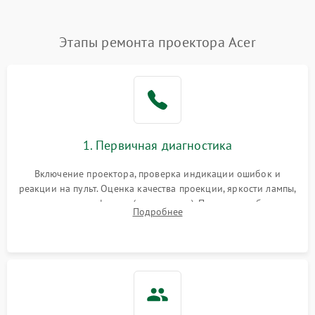
Нестабильная яркость или
Этапы ремонта проектора Acer
4000 ₽
Подробнее →
контраст
Неравномерная подсветка
4500 ₽
Подробнее →
экрана
Не работает
автоматическая коррекция
3000 ₽
Подробнее →
1. Первичная диагностика
трапеции (Keystone)
Включение проектора, проверка индикации ошибок и
Проблемы с
реакции на пульт. Оценка качества проекции, яркости лампы,
масштабированием
3500 ₽
Подробнее →
наличия артефактов (точки, пятна). Проверка работы
изображения
Подробнее
системы охлаждения по уровню шума вентиляторов.