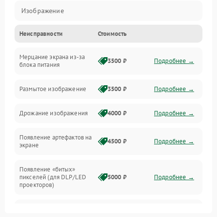
Изображение
Неисправности
Стоимость
Лампа подсветки
Мерцание экрана из-за
Неисправность управления и интерфейсов
3500 ₽
Подробнее →
блока питания
Прочие неисправности
Размытое изображение
3500 ₽
Подробнее →
Режим работы
Дрожание изображения
4000 ₽
Подробнее →
Неисправность звука
Появление артефактов на
4500 ₽
Подробнее →
экране
Появление «битых»
пикселей (для DLP/LED
5000 ₽
Подробнее →
проекторов)
Залипание изображения
4500 ₽
Подробнее →
(image retention)