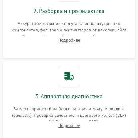
2. Разборка и профилактика
Аккуратное вскрытие корпуса. Очистка внутренних
компонентов, фильтров и вентиляторов от накопившейся
пыли. Визуальный осмотр блока питания, балласта лампы и
Подробнее
материнской платы на наличие прогаров или вздутых
элементов.
3. Аппаратная диагностика
Замер напряжений на блоке питания и модуле розжига
(балласте). Проверка целостности цветового колеса (DLP)
или поляризаторов (LCD). Тестирование DMD-чипа, датчиков
Подробнее
температуры и оптопар с помощью мультиметра и
осциллографа.