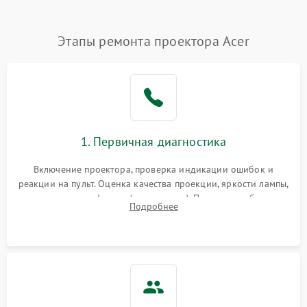
Нестабильная яркость или
Этапы ремонта проектора Acer
4000 ₽
Подробнее →
контраст
Неравномерная подсветка
4500 ₽
Подробнее →
экрана
Не работает
автоматическая коррекция
3000 ₽
Подробнее →
1. Первичная диагностика
трапеции (Keystone)
Включение проектора, проверка индикации ошибок и
Проблемы с
реакции на пульт. Оценка качества проекции, яркости лампы,
масштабированием
3500 ₽
Подробнее →
наличия артефактов (точки, пятна). Проверка работы
изображения
Подробнее
системы охлаждения по уровню шума вентиляторов.