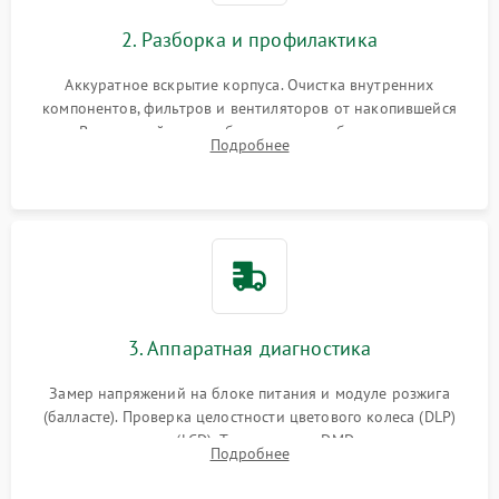
2. Разборка и профилактика
Аккуратное вскрытие корпуса. Очистка внутренних
компонентов, фильтров и вентиляторов от накопившейся
пыли. Визуальный осмотр блока питания, балласта лампы и
Подробнее
материнской платы на наличие прогаров или вздутых
элементов.
3. Аппаратная диагностика
Замер напряжений на блоке питания и модуле розжига
(балласте). Проверка целостности цветового колеса (DLP)
или поляризаторов (LCD). Тестирование DMD-чипа, датчиков
Подробнее
температуры и оптопар с помощью мультиметра и
осциллографа.