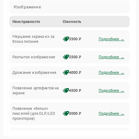
Изображение
Неисправности
Стоимость
Лампа подсветки
Мерцание экрана из-за
Неисправность управления и интерфейсов
3500 ₽
Подробнее →
блока питания
Прочие неисправности
Размытое изображение
3500 ₽
Подробнее →
Режим работы
Дрожание изображения
4000 ₽
Подробнее →
Неисправность звука
Появление артефактов на
4500 ₽
Подробнее →
экране
Появление «битых»
пикселей (для DLP/LED
5000 ₽
Подробнее →
проекторов)
Залипание изображения
4500 ₽
Подробнее →
(image retention)