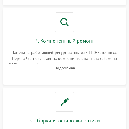
4. Компонентный ремонт
Замена выработавшей ресурс лампы или LED-источника.
Перепайка неисправных компонентов на платах. Замена
DMD-чипа при битых пикселях, установка нового цветового
Подробнее
колеса или восстановление сгоревших поляризационных
пленок.
5. Сборка и юстировка оптики