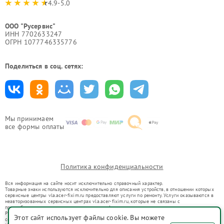
4.9-5.0
ООО "Русервис"
ИНН 7702633247
ОГРН 1077746335776
Поделиться в соц. сетях:
Мы принимаем
все формы оплаты
Политика конфиденциальности
Вся информация на сайте носит исключительно справочный характер.
Товарные знаки используются исключительно для описания устройств, в отношении которых
сервисные центры vla.acer-fixim.ru предоставляют услуги по ремонту. Услуги оказываются в
неавторизованных сервисных центрах vla.acer-fixim.ru, которые не связаны с
правообладателями товарных знаков или их официальными представителями.
Ремонт осуществляется для устройств, уже введенных в гражданский оборот в соответствии
Этот сайт использует файлы cookie. Вы можете
со статьей 1487 ГК РФ.