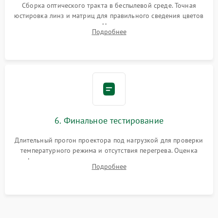
Сборка оптического тракта в беспылевой среде. Точная
юстировка линз и матриц для правильного сведения цветов
и устранения размытия. Надежное подключение всех
Подробнее
шлейфов, установка датчиков и закрытие корпуса
устройства.
6. Финальное тестирование
Длительный прогон проектора под нагрузкой для проверки
температурного режима и отсутствия перегрева. Оценка
фокуса, контрастности и цветопередачи на тестовых
Подробнее
таблицах. Проверка работы всех видеовходов и кнопок
управления.