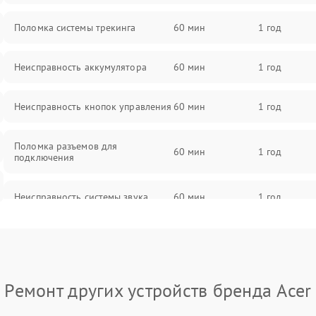
Поломка системы трекинга
60 мин
1 год
Неисправность аккумулятора
60 мин
1 год
Неисправность кнопок управления
60 мин
1 год
Поломка разъемов для
60 мин
1 год
подключения
Неисправность системы звука
60 мин
1 год
Повреждение проводов
60 мин
1 год
Неисправность системы защиты от
60 мин
1 год
Ремонт других устройств бренда Acer
перегрузок