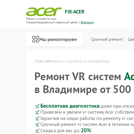
FIX-ACER
Ремонт устройств Acer
Специализированный cервисный центр г.
Владимир
Мы ремонтируем
Срочный ремонт
Це
Главная
Ремонт vr систем Acer в Владимире
Ремонт VR систем
A
в Владимире от 500 
Бесплатная диагностика
даже при отказ
Привезем и увезем vr систему Acer собстве
Гарантия на наши работы по ремонту vr сис
Срочный ремонт vr систем Acer в течении ч
20%
Скидка для вас до
Ремонт электросамокатов Acer